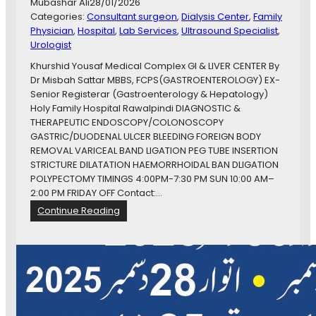
o
Mubashar Ali
28/01/2026
l
r
Categories:
Consultant surgeon
, 
Dialysis Center
, 
Family
t
Physician
, 
Hospital
, 
Lab Services
, 
Ultrasound Specialist
, 
h
Urologist
e
Khurshid Yousaf Medical Complex GI & LIVER CENTER By
p
Dr Misbah Sattar MBBS, FCPS(GASTROENTEROLOGY) EX-
e
Senior Registerar (Gastroenterology & Hepatology)
o
Holy Family Hospital Rawalpindi DIAGNOSTIC &
p
THERAPEUTIC ENDOSCOPY/COLONOSCOPY
l
GASTRIC/DUODENAL ULCER BLEEDING FOREIGN BODY
e
REMOVAL VARICEAL BAND LIGATION PEG TUBE INSERTION
o
STRICTURE DILATATION HAEMORRHOIDAL BAN DLIGATION
f
POLYPECTOMY TIMINGS 4:00PM-7:30 PM SUN 10:00 AM–
C
2:00 PM FRIDAY OFF Contact:…
h
:
Continue Reading
a
D
k
r
w
M
a
i
l
s
t
b
o
a
g