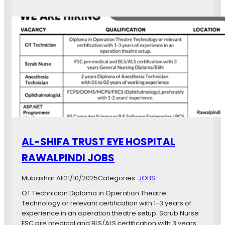
L
a
i
a
k
l
d
w
a
y
a
s
H
l
h
e
a
a
f
l
e
t
e
h
q
V
G
i
y
s
n
i
AL-SHIFA TRUST EYE HOSPITAL
e
t
c
o
RAWALPINDI JOBS
o
r
l
,
Mubashar Ali
21/10/2025
Categories:
JOBS
o
M
g
i
OT Technician Diploma in Operation Theatre
i
d
Technology or relevant certification with 1-3 years of
s
w
experience in an operation theatre setup. Scrub Nurse
t
i
FSC pre medical and BLS/ALS certification with 3 years