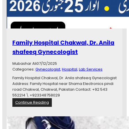
h
e
S
t
a
a
t
g
t
o
a
v
r
e
Family Hospital Chakwal, Dr. Anila
C
r
h
n
shafeeq Gynecologist
a
m
k
e
Mubashar Ali
07/12/2025
w
n
Categories:
Gynecologist
, 
Hospital
, 
Lab Services
a
t
l
Family Hospital Chakwal, Dr. Anila shafeeq Gynecologist
j
,
Address: Family Hospital near Shama Electronics pindi
o
K
road Chakwal, Chakwal, Pakistan Contact: +92 543
b
h
552214 \ +923348758029
u
:
Continue Reading
r
F
s
a
h
m
i
i