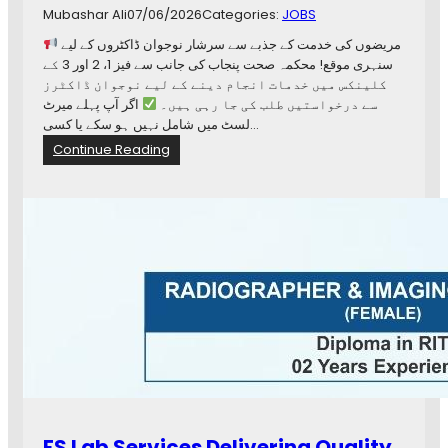
Mubashar Ali
07/06/2026
Categories:
JOBS
I
n
مریضوں کی خدمت کے جذبے سے سرشار نوجوان ڈاکٹروں کے لیے
s
سنہری موقع! محکمہ صحت پنجاب کی جانب سے فیز 1، 2 اور 3 کے
t
کلینکس میں خدمات انجام دینے کے لیے نوجوان ڈاکٹرز
i
سے درخواستیں طلب کی جا رہی ہیں۔
اگر آپ پہلے میرٹ
t
لسٹ میں شامل نہیں ہو سکے یا کسی…
u
:
Continue Reading
t
M
e
a
o
r
f
r
m
i
e
a
d
m
i
N
c
a
a
w
l
a
h
z
e
H
a
e
l
FS Lab Services Delivering Quality