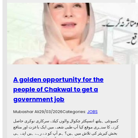
S
u
m
r
a
K
h
a
n
M
.
B
A golden opportunity for the
.
B
people of Chakwal to get a
.
government job
S
,
R
Mubashar Ali
29/03/2026
Categories:
JOBS
M
کمیونٹی ہیلتھ انسپکٹر چکوال والوں کیلئے سرکاری نوکری حاصل
P
کرنے کا سنہری موقع کیا آپ طبی شعبے میں ایک باعزت اور منافع
,
بخش کیریئر کی تلاش میں ہیں؟ ہم آپ کو دے رہے ہیں اپنے ہی
M