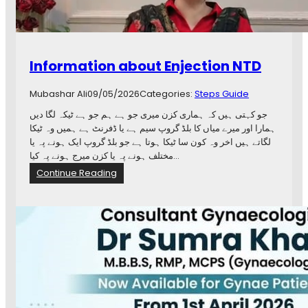
c
n
e
g
s
D
Information about Enjection NTD
e
l
Mubashar Ali
09/05/2026
Categories:
Steps Guide
i
v
جو کہتی ہیں کہ ہماری کزن میری جو ہے ہم جو ہے ٹیکہ لگا دیں
e
ہمارا اور میرے میاں کا بلڈ گروپ سیم ہے یا ڈفرنٹ ہے ہمیں وہ ٹیکا
r
لگاتے ہیں اخر وہ کون سا ٹیکا ہوتا ہے جو بلڈ گروپ ایک ہونے پہ یا
i
مختلف ہونے پہ یا کزن میرج ہونے پہ کیا…
n
:
Continue Reading
g
I
Q
n
u
f
a
o
l
r
i
m
t
a
y
t
D
i
i