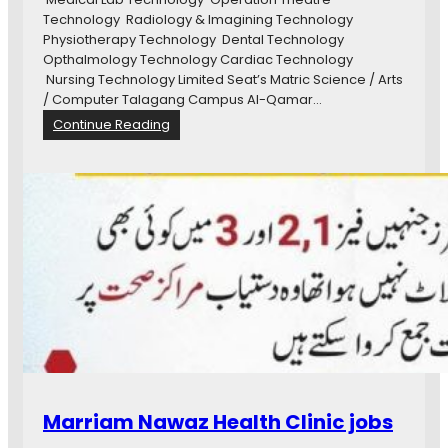
Technology Radiology & Imagining Technology
Physiotherapy Technology Dental Technology
Opthalmology Technology Cardiac Technology
Nursing Technology Limited Seat’s Matric Science / Arts
/ Computer Talagang Campus Al-Qamar…
:
Continue Reading
K
h
u
r
s
h
i
d
M
e
m
o
r
i
Marriam Nawaz Health Clinic jobs
a
l