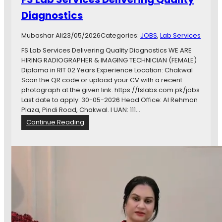
a
t
l
Diagnostics
h
t
s
h
c
Mubashar Ali
23/05/2026
Categories:
JOBS
, 
Lab Services
C
i
l
FS Lab Services Delivering Quality Diagnostics WE ARE
e
i
HIRING RADIOGRAPHER & IMAGING TECHNICIAN (FEMALE)
n
n
Diploma in RIT 02 Years Experience Location: Chakwal
c
i
Scan the QR code or upload your CV with a recent
e
c
photograph at the given link. https://fslabs.com.pk/jobs
c
j
Last date to apply: 30-05-2026 Head Office: Al Rehman
h
o
Plaza, Pindi Road, Chakwal. I UAN: 111…
a
b
:
Continue Reading
k
s
F
w
S
a
L
l
a
,
b
t
S
a
e
l
r
a
v
g
i
a