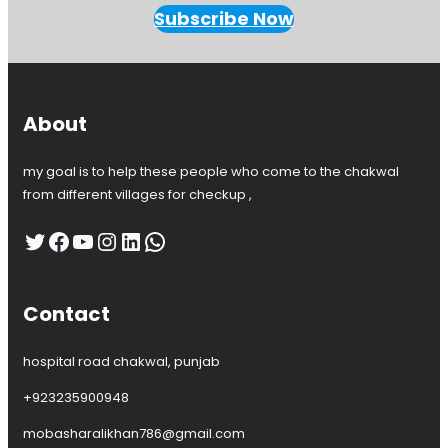
s
H
Subscribe Now
O
S
P
I
T
About
A
L
my goal is to help these people who come to the chakwal
R
A
from different villages for checkup ,
W
A
Twitter
Facebook
YouTube
Instagram
LinkedIn
WhatsApp
L
P
I
Contact
N
D
I
hospital road chakwal, punjab
J
O
+923235900948
B
S
mobasharalikhan786@gmail.com