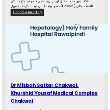
علاقے میں خدمت خلق اور بہترین آمدن کا موقع! ملازمت کی
C
خصوصیات آسان اوقات کار، فلیکسیبل (Flexible) ٹائمنگ، مالی…
P
:
Continue Reading
S
A
(
g
G
o
y
l
n
d
a
e
e
n
c
o
o
p
l
p
o
o
g
r
y
t
)
u
C
Dr Misbah Sattar Chakwal,
n
h
i
a
Khurshid Yousaf Medical Complex
t
k
Chakwal
y
w
f
a