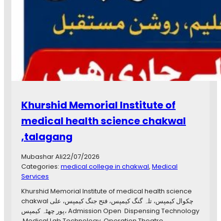
Khurshid Memorial Institute of
medical health science chakwal
,talagang
Mubashar Ali
22/07/2026
Categories:
medical college in chakwal
, 
Medical
Services
Khurshid Memorial Institute of medical health science
chakwal چکوال کیمپس، تلہ گنگ کیمپس، فتح جنگ کیمپس، علی
پور چھٹہ کیمپس، Admission Open Dispensing Technology
Medical Lab Technology Operation Theatre