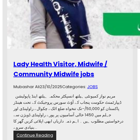
d
l
Y
y
o
H
u
o
s
s
a
p
f
i
M
t
e
a
d
l
Lady Health Visitor, Midwife /
i
C
c
h
Community Midwife jobs
a
a
l
k
Mubashar Ali
23/10/2025
Categories:
JOBS
C
w
o
a
مریم نواز کمیونٹی ہیلتھ انسپکٹر محکمہ ہیلتھ اینڈ پاپولیشن
m
l
ڈیپارٹمنٹ حکومت پنجاب کے آؤٹ سورس پروجیکٹ کے تحت هینڈز
p
,
پاکستان کو 50,000/-تک تنخواه ضلع اٹک ، چکوال ، راولپنڈی اور
l
D
جہلم میں 1450 خالی آسامیوں پر پورے راولپنڈی ڈویژن سے
e
r
درخواستیں مطلوب ہیں ۔ اہم ذمہ داریاں ابھی اپلائی کریں گھر کا
x
.
بنیادی سروے…
C
A
:
Continue Reading
h
n