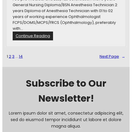
f
General Nursing Diploma/BSN Anesthesia Technician 2
e
years Diploma of Anesthesia Technician with 01 to 02
/
years of working experience Ophthalmologist
C
FCPS/DOMS/MCPS/FRCS (Ophthalmology), preferably
o
with…
m
:
Continue Reading
m
A
u
L
n
-
1
2
3
…
14
Next Page
→
i
S
t
H
y
I
M
F
Subscribe to Our
i
A
d
T
w
Newsletter!
R
i
U
f
S
e
T
Lorem ipsum dolor sit amet, consectetur adipiscing elit,
j
E
sed do eiusmod tempor incididunt ut labore et dolore
o
Y
magna aliqua.
b
E