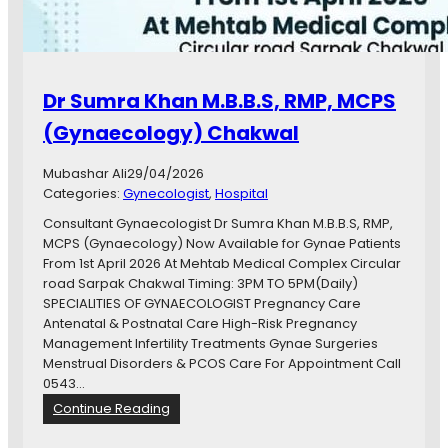
o
a
n
g
a
n
b
o
o
s
Dr Sumra Khan M.B.B.S, RMP, MCPS
u
t
t
(Gynaecology) Chakwal
i
E
c
n
s
Mubashar Ali
29/04/2026
j
Categories:
Gynecologist
, 
Hospital
e
c
Consultant Gynaecologist Dr Sumra Khan M.B.B.S, RMP,
t
MCPS (Gynaecology) Now Available for Gynae Patients
i
From 1st April 2026 At Mehtab Medical Complex Circular
o
road Sarpak Chakwal Timing: 3PM TO 5PM(Daily)
n
SPECIALITIES OF GYNAECOLOGIST Pregnancy Care
N
Antenatal & Postnatal Care High-Risk Pregnancy
T
Management Infertility Treatments Gynae Surgeries
D
Menstrual Disorders & PCOS Care For Appointment Call
0543…
:
Continue Reading
D
r